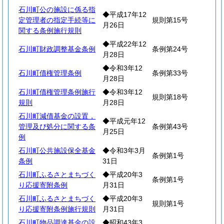
石川町公の施設に係る指
◆平成17年12
定管理者の指定手続等に
規則第15号
月26日
関する条例施行規則
◆平成22年12
石川町財政調整基金条例
条例第24号
月28日
◆令和3年12
石川町債権管理条例
条例第33号
月28日
石川町債権管理条例施行
◆令和3年12
規則第18号
規則
月28日
石川町減債基金の設置，
◆平成元年12
管理及び処分に関する条
条例第43号
月25日
例
石川町公共施設保全基金
◆令和3年3月
条例第1号
条例
31日
石川町ふるさとまちづく
◆平成20年3
条例第1号
り応援寄附条例
月31日
石川町ふるさとまちづく
◆平成20年3
規則第1号
り応援寄附条例施行規則
月31日
石川町物品調達基金の設
◆昭和43年3