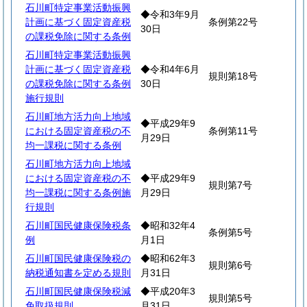
石川町特定事業活動振興
◆令和3年9月
計画に基づく固定資産税
条例第22号
30日
の課税免除に関する条例
石川町特定事業活動振興
計画に基づく固定資産税
◆令和4年6月
規則第18号
の課税免除に関する条例
30日
施行規則
石川町地方活力向上地域
◆平成29年9
における固定資産税の不
条例第11号
月29日
均一課税に関する条例
石川町地方活力向上地域
における固定資産税の不
◆平成29年9
規則第7号
均一課税に関する条例施
月29日
行規則
石川町国民健康保険税条
◆昭和32年4
条例第5号
例
月1日
石川町国民健康保険税の
◆昭和62年3
規則第6号
納税通知書を定める規則
月31日
石川町国民健康保険税減
◆平成20年3
規則第5号
免取扱規則
月31日