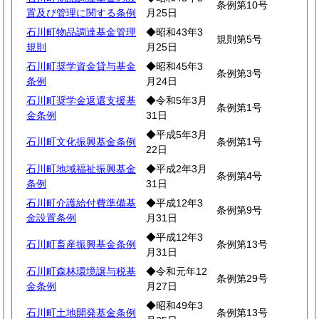
条例第10号
置及び管理に関する条例
月25日
石川町物品調達基金管理
◆昭和43年3
規則第5号
規則
月25日
石川町奨学資金貸与基金
◆昭和45年3
条例第3号
条例
月24日
石川町奨学金返還支援基
◆令和5年3月
条例第1号
金条例
31日
◆平成5年3月
石川町文化振興基金条例
条例第1号
22日
石川町地域福祉振興基金
◆平成2年3月
条例第4号
条例
31日
石川町介護給付費準備基
◆平成12年3
条例第9号
金設置条例
月31日
◆平成12年3
石川町畜産振興基金条例
条例第13号
月31日
石川町森林環境譲与税基
◆令和元年12
条例第29号
金条例
月27日
◆昭和49年3
石川町土地開発基金条例
条例第13号