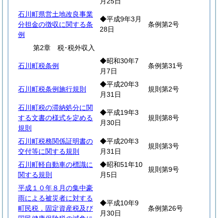
月25日
石川町県営土地改良事業
◆平成9年3月
分担金の徴収に関する条
条例第2号
28日
例
第2章 税･税外収入
◆昭和30年7
石川町税条例
条例第31号
月7日
◆平成20年3
石川町税条例施行規則
規則第2号
月31日
石川町税の滞納処分に関
◆平成19年3
する文書の様式を定める
規則第8号
月30日
規則
石川町税務関係証明書の
◆平成20年3
規則第3号
交付等に関する規則
月31日
石川町軽自動車の標識に
◆昭和51年10
規則第9号
関する規則
月5日
平成１０年８月の集中豪
雨による被災者に対する
◆平成10年9
町民税，固定資産税及び
条例第26号
月30日