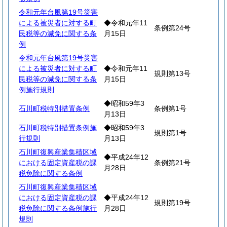
令和元年台風第19号災害
による被災者に対する町
◆令和元年11
条例第24号
民税等の減免に関する条
月15日
例
令和元年台風第19号災害
による被災者に対する町
◆令和元年11
規則第13号
民税等の減免に関する条
月15日
例施行規則
◆昭和59年3
石川町税特別措置条例
条例第1号
月13日
石川町税特別措置条例施
◆昭和59年3
規則第1号
行規則
月13日
石川町復興産業集積区域
◆平成24年12
における固定資産税の課
条例第21号
月28日
税免除に関する条例
石川町復興産業集積区域
における固定資産税の課
◆平成24年12
規則第19号
税免除に関する条例施行
月28日
規則