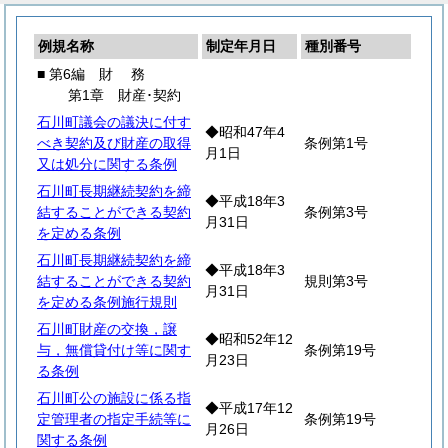
例規名称
制定年月日
種別番号
■ 第6編
財
務
第1章 財産･契約
石川町議会の議決に付す
◆昭和47年4
べき契約及び財産の取得
条例第1号
月1日
又は処分に関する条例
石川町長期継続契約を締
◆平成18年3
結することができる契約
条例第3号
月31日
を定める条例
石川町長期継続契約を締
◆平成18年3
結することができる契約
規則第3号
月31日
を定める条例施行規則
石川町財産の交換，譲
◆昭和52年12
与，無償貸付け等に関す
条例第19号
月23日
る条例
石川町公の施設に係る指
◆平成17年12
定管理者の指定手続等に
条例第19号
月26日
関する条例