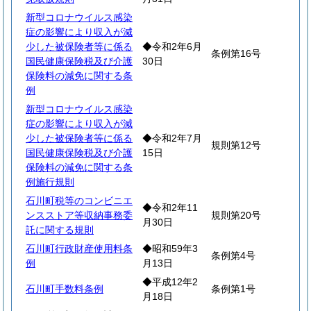
新型コロナウイルス感染
症の影響により収入が減
少した被保険者等に係る
◆令和2年6月
条例第16号
国民健康保険税及び介護
30日
保険料の減免に関する条
例
新型コロナウイルス感染
症の影響により収入が減
少した被保険者等に係る
◆令和2年7月
規則第12号
国民健康保険税及び介護
15日
保険料の減免に関する条
例施行規則
石川町税等のコンビニエ
◆令和2年11
ンスストア等収納事務委
規則第20号
月30日
託に関する規則
石川町行政財産使用料条
◆昭和59年3
条例第4号
例
月13日
◆平成12年2
石川町手数料条例
条例第1号
月18日