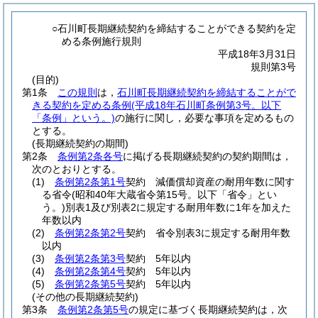
○石川町長期継続契約を締結することができる契約を定
める条例施行規則
平成18年3月31日
規則第3号
(目的)
第1条
この規則
は，
石川町長期継続契約を締結することがで
きる契約を定める条例
(平成18年石川町条例第3号。以下
「条例」という。)
の施行に関し，必要な事項を定めるもの
とする。
(長期継続契約の期間)
第2条
条例第2条各号
に掲げる長期継続契約の契約期間は，
次のとおりとする。
(1)
条例第2条第1号
契約 減価償却資産の耐用年数に関す
る省令
(昭和40年大蔵省令第15号。以下「省令」とい
う。)
別表1及び別表2に規定する耐用年数に1年を加えた
年数以内
(2)
条例第2条第2号
契約 省令別表3に規定する耐用年数
以内
(3)
条例第2条第3号
契約 5年以内
(4)
条例第2条第4号
契約 5年以内
(5)
条例第2条第5号
契約 5年以内
(その他の長期継続契約)
第3条
条例第2条第5号
の規定に基づく長期継続契約は，次