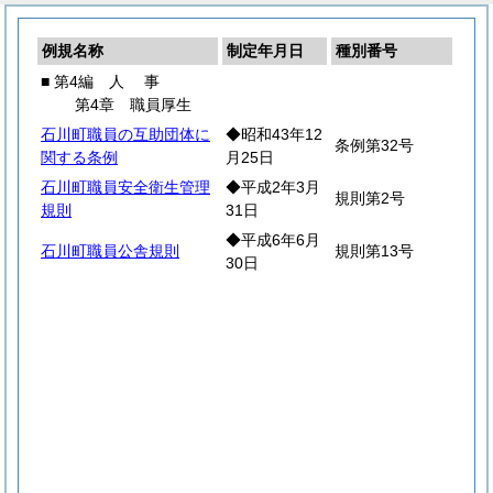
例規名称
制定年月日
種別番号
■ 第4編
人
事
第4章 職員厚生
石川町職員の互助団体に
◆昭和43年12
条例第32号
関する条例
月25日
石川町職員安全衛生管理
◆平成2年3月
規則第2号
規則
31日
◆平成6年6月
石川町職員公舎規則
規則第13号
30日