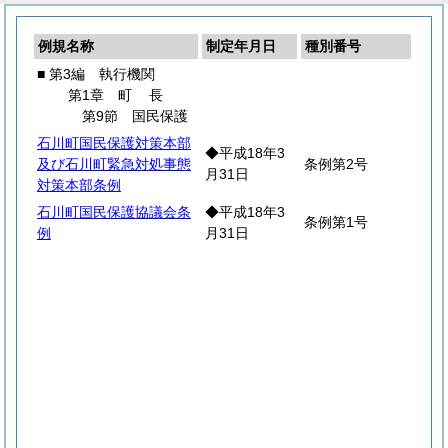
例規名称
制定年月日
種別番号
■ 第3編 執行機関
第1章
町
長
第9節 国民保護
石川町国民保護対策本部
◆平成18年3
及び石川町緊急対処事態
条例第2号
月31日
対策本部条例
石川町国民保護協議会条
◆平成18年3
条例第1号
例
月31日