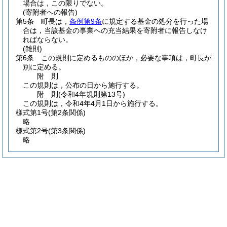
場合は，この限りでない。
(寄附者への報告)
第5条
町長は，
条例第9条
に規定する基金の処分を行った場
合は，当該基金の事業への充当結果を寄附者に報告しなけ
ればならない。
(雑則)
第6条
この規則に定めるもののほか，必要な事項は，町長が
別に定める。
附
則
この規則は，公布の日から施行する。
附
則
(令和4年
規則第13号)
この規則は，令和4年4月1日から施行する。
様式第1号
(第2条関係)
略
様式第2号
(第3条関係)
略