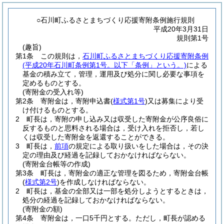
○石川町ふるさとまちづくり応援寄附条例施行規則
平成20年3月31日
規則第1号
(趣旨)
第1条
この規則は，
石川町ふるさとまちづくり応援寄附条例
(平成20年石川町条例第1号。以下「条例」という。)
による
基金の積み立て，管理，運用及び処分に関し必要な事項を
定めるものとする。
(寄附金の受入れ等)
第2条
寄附金は，寄附申込書
(
様式第1号
)
又は募集により受
け付けるものとする。
2
町長は，寄附の申し込み又は収受した寄附金が公序良俗に
反するものと思料される場合は，受け入れを拒否し，若し
くは収受した寄附金を返還することができる。
3
町長は，
前項
の規定による取り扱いをした場合は，その決
定の理由及び経過を記録しておかなければならない。
(寄附金台帳等の作成)
第3条
町長は，寄附金の適正な管理を図るため，寄附金台帳
(
様式第2号
)
を作成しなければならない。
2
町長は，基金の全部又は一部を処分しようとするときは，
処分の経過を記録しておかなければならない。
(寄附金の額)
第4条
寄附金は，一口5千円とする。
ただし，町長が認める