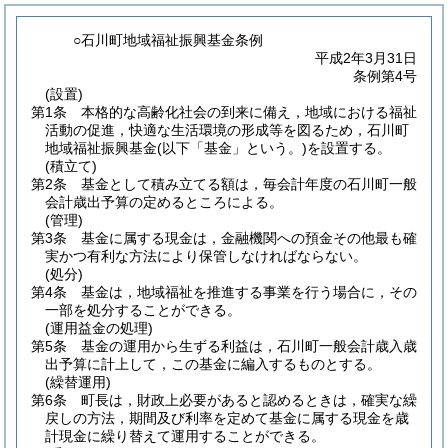
○石川町地域福祉振興基金条例
平成2年3月31日
条例第4号
(設置)
第1条
本格的な高齢化社会の到来に備え，地域における福祉
活動の促進，快適な生活環境の形成等を図るため，石川町
地域福祉振興基金
(以下「基金」という。)
を設置する。
(積立て)
第2条
基金として積み立てる額は，毎会計年度の石川町一般
会計歳出予算の定めるところによる。
(管理)
第3条
基金に属する現金は，金融機関への預金その他最も確
実かつ有利な方法により保管しなければならない。
(処分)
第4条
基金は，地域福祉を推進する事業を行う場合に，その
一部を処分することができる。
(運用益金の処理)
第5条
基金の運用から生ずる利益は，石川町一般会計歳入歳
出予算に計上して，この基金に編入するものとする。
(繰替運用)
第6条
町長は，財政上必要があると認めるときは，確実な繰
戻しの方法，期間及び利率を定めて基金に属する現金を歳
計現金に繰り替えて運用することができる。