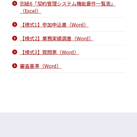
別紙6「契約管理システム機能要件一覧表」
（Excel）
【様式1】参加申込書（Word）
【様式2】業務実績調書（Word）
【様式3】質問票（Word）
審査基準（Word）