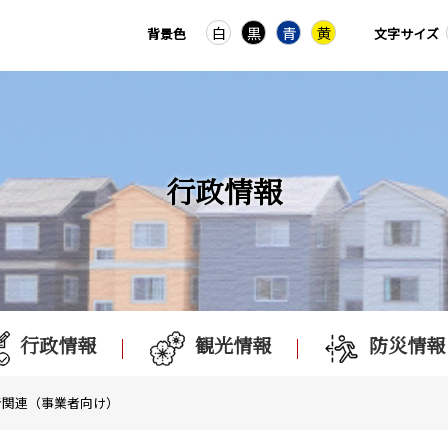
白
黒
青
黄
背景色
文字サイズ
行政情報
行政情報
観光情報
防災情報
者関連（事業者向け）