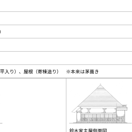
間）
）
平入り）、屋根（寄棟造り） ※本来は茅葺き
鈴木家主屋側面図