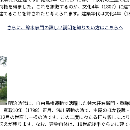
特権を得ました。これを象徴するのが、文化4年（1807）に
建てることを許されたと考えられます。建築年代は文化4年（1
さらに、鈴木家門の詳しい説明を知りたい方はこちらへ
明治時代に、自由民権運動で活躍した鈴木荘右衛門・重謙
、寛政10年（1798）正月、浅川騒動の時で、主屋のほか穀蔵
）12月の世直し一揆の時です。この二度にわたる打ち壊しによ
伝えが残ります。なお、建物自体は、19世紀後半ぐらいに建