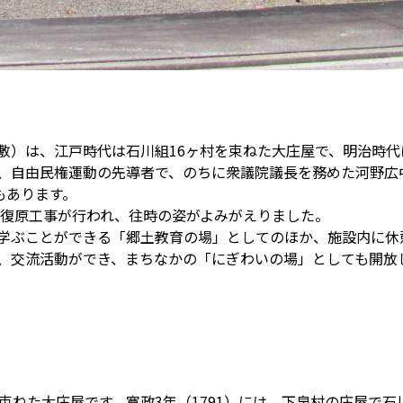
敷）は、江戸時代は石川組16ヶ村を束ねた大庄屋で、明治時
、自由民権運動の先導者で、のちに衆議院議長を務めた河野広
もあります。
の復原工事が行われ、往時の姿がよみがえりました。
学ぶことができる「郷土教育の場」としてのほか、施設内に休
、交流活動ができ、まちなかの「にぎわいの場」としても開放
束ねた大庄屋です。寛政3年（1791）には、下泉村の庄屋で