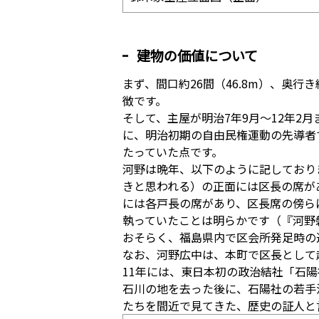
建物の価値について
まず、間口約26間（46.8m）、奥
徴です。
そして、主屋が明治7年9月〜12年2
に、明治初期の自由民権運動の先導者
たっていた点です。
河野は晩年、以下のように記しており
きと思われる）の正面には区長の席が
には各戸長の席があり、区長席の傍ら
執っていたことは明らかです（『河野
おそらく、福島県内で区会所発足時の
なお、河野広中は、本町で区長として
11年には、東日本初の政治結社「石
石川の地を去った後に、石陽社の若手
たちを間近で見てきた、歴史の証人