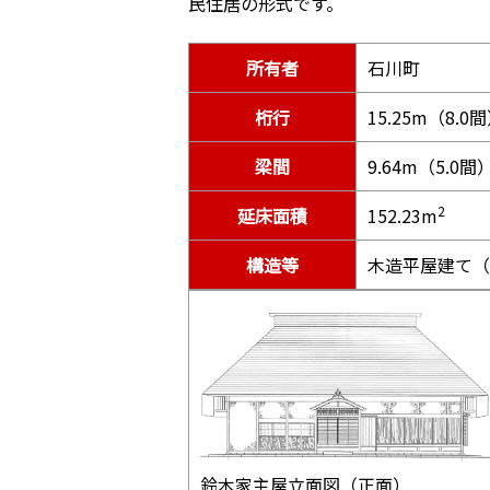
民住居の形式です。
所有者
石川町
桁行
15.25m（8.0
梁間
9.64m（5.0間
2
延床面積
152.23m
構造等
木造平屋建て（
鈴木家主屋立面図（正面）