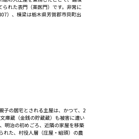
建てられた表門（薬医門）です。非常に
807）、棟梁は栃木県芳賀郡市貝町出
親子の居宅とされる主屋は、かつて、2
・文庫蔵（金銭の貯蔵蔵）も被害に遭い
り、明治の初めごろ、近隣の家屋を移築
てられた、村役人層（庄屋・組頭）の農