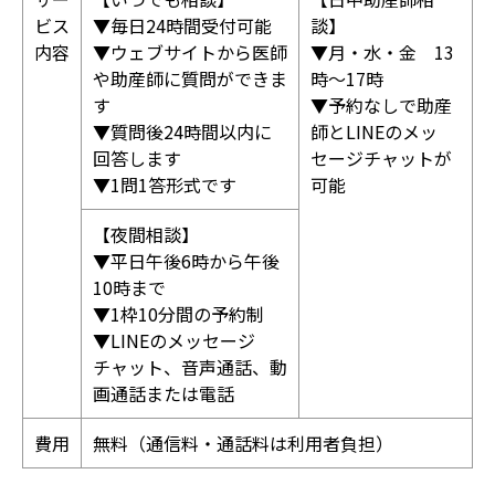
ビス
▼毎日24時間受付可能
談】
内容
▼ウェブサイトから医師
▼月・水・金 13
や助産師に質問ができま
時～17時
す
▼予約なしで助産
▼質問後24時間以内に
師とLINEのメッ
回答します
セージチャットが
▼1問1答形式です
可能
【夜間相談】
▼平日午後6時から午後
10時まで
▼1枠10分間の予約制
▼LINEのメッセージ
チャット、音声通話、動
画通話または電話
費用
無料（通信料・通話料は利用者負担）