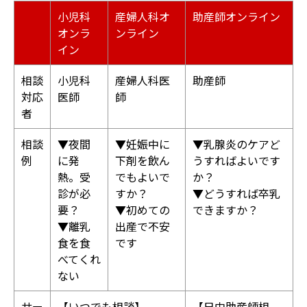
小児科
産婦人科オ
助産師オンライン
オンラ
ンライン
イン
相談
小児科
産婦人科医
助産師
対応
医師
師
者
相談
▼夜間
▼妊娠中に
▼乳腺炎のケアど
例
に発
下剤を飲ん
うすればよいです
熱。受
でもよいで
か？
診が必
すか？
▼どうすれば卒乳
要？
▼初めての
できますか？
▼離乳
出産で不安
食を食
です
べてくれ
ない
サー
【いつでも相談】
【日中助産師相