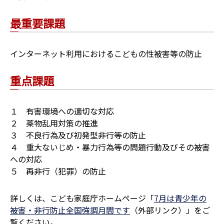
最重要課題
インターネット利用におけるこどもの性被害等の防止
重点課題
１ 有害環境への適切な対応
２ 薬物乱用対策の推進
３ 不良行為及び初発型非行等の防止
４ 重大ないじめ・暴力行為等の問題行動及びその被害
への対応
５ 再非行（犯罪）の防止
詳しくは、こども家庭庁ホームページ「
7月は青少年の
被害・非行防止全国強調月間です
（外部リンク）」をご
覧ください。