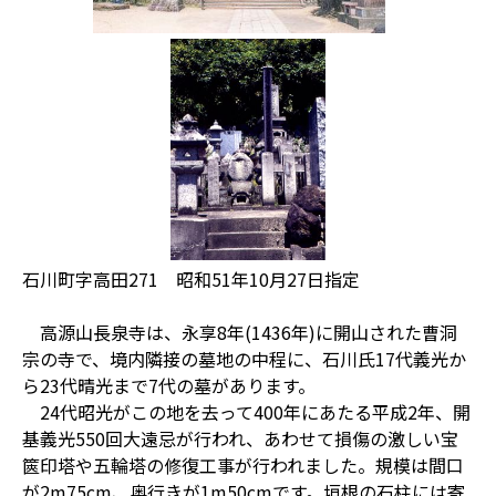
石川町字高田271 昭和51年10月27日指定
高源山長泉寺は、永享8年(1436年)に開山された曹洞
宗の寺で、境内隣接の墓地の中程に、石川氏17代義光か
ら23代晴光まで7代の墓があります。
24代昭光がこの地を去って400年にあたる平成2年、開
基義光550回大遠忌が行われ、あわせて損傷の激しい宝
篋印塔や五輪塔の修復工事が行われました。規模は間口
が2m75cm、奥行きが1m50cmです。垣根の石柱には寄