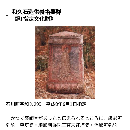
和久石造供養塔婆群
《町指定文化財》
石川町字和久299 平成8年6月1日指定
かつて薬師堂があったと伝えられるところに、線彫阿
弥陀一尊塔婆・線彫阿弥陀三尊来迎塔婆・浮彫阿弥陀一