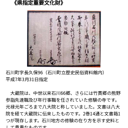
《県指定重要文化財》
石川町字長久保96（石川町立歴史民俗資料館内）
平成7年3月31日指定
大蔵院は、中世以来石川66郷、さらには竹貫郷の熊野
参詣先達職及び年行事職を任されていた修験の寺です。
元禄元年ごろまで八大院と称していました。文書は八大
院を経て大蔵院に伝来したものです。2巻14通と文書箱1
つが現存します。石川地方の修験の在り方を示す史料と
して貴重なものです。