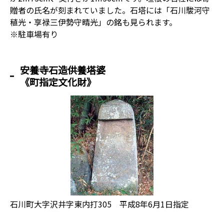
贈者の氏名が刻まれていました。石塔には「石川駿河守
稙光・享禄三伊勢守晴光」の銘も見られます。
※駐車場有り
安養寺石造供養塔婆
《町指定文化財》
石川町大字沢井字東内打305 平成8年6月1日指定