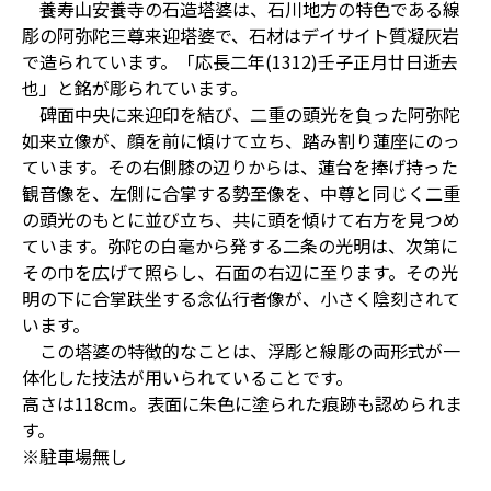
養寿山安養寺の石造塔婆は、石川地方の特色である線
彫の阿弥陀三尊来迎塔婆で、石材はデイサイト質凝灰岩
で造られています。「応長二年(1312)壬子正月廿日逝去
也」と銘が彫られています。
碑面中央に来迎印を結び、二重の頭光を負った阿弥陀
如来立像が、顔を前に傾けて立ち、踏み割り蓮座にのっ
ています。その右側膝の辺りからは、蓮台を捧げ持った
観音像を、左側に合掌する勢至像を、中尊と同じく二重
の頭光のもとに並び立ち、共に頭を傾けて右方を見つめ
ています。弥陀の白毫から発する二条の光明は、次第に
その巾を広げて照らし、石面の右辺に至ります。その光
明の下に合掌趺坐する念仏行者像が、小さく陰刻されて
います。
この塔婆の特徴的なことは、浮彫と線彫の両形式が一
体化した技法が用いられていることです。
高さは118cm。表面に朱色に塗られた痕跡も認められま
す。
※駐車場無し