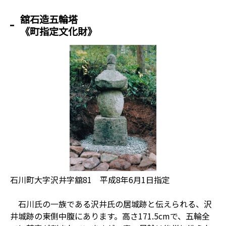
舘石造五輪塔
《町指定文化財》
石川町大字沢井字舘81 平成8年6月1日指定
石川氏の一族である沢井氏の居城跡と伝えられる、沢
井城跡の東側中腹にあります。高さ171.5cmで、五輪全