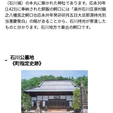
（石川城）の本丸に築かれた神社であります。応永30年
(1423)に奉納された銅製の鰐口には「奥州石川庄泉村舘
之八幡宮之鰐口也応永卅年癸卯卯月五日大旦那源持光別
当重慶敬白」の銘があることから、石川持光が寄進した
ものと分かります。石川地方で最古の鰐口です。
石川公墓地
《町指定史跡》