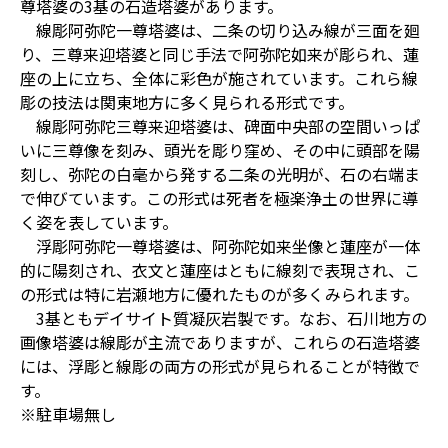
尊塔婆の3基の石造塔婆があります。
線彫阿弥陀一尊塔婆は、二条の切り込み線が三面を廻
り、三尊来迎塔婆と同じ手法で阿弥陀如来が彫られ、蓮
座の上に立ち、全体に彩色が施されています。これら線
彫の技法は関東地方に多く見られる形式です。
線彫阿弥陀三尊来迎塔婆は、碑面中央部の空間いっぱ
いに三尊像を刻み、頭光を彫り窪め、その中に頭部を陽
刻し、弥陀の白毫から発する二条の光明が、石の右端ま
で伸びています。この形式は死者を極楽浄土の世界に導
く姿を表しています。
浮彫阿弥陀一尊塔婆は、阿弥陀如来坐像と蓮座が一体
的に陽刻され、衣文と蓮座はともに線刻で表現され、こ
の形式は特に岩瀬地方に優れたものが多くみられます。
3基ともデイサイト質凝灰岩製です。なお、石川地方の
画像塔婆は線彫が主流でありますが、これらの石造塔婆
には、浮彫と線彫の両方の形式が見られることが特徴で
す。
※駐車場無し