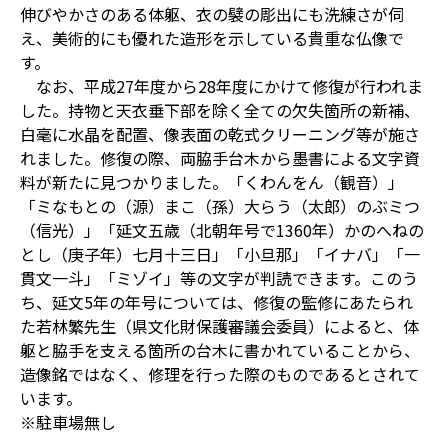
伸びやかさのある体躯、衣の襞の彫出にも洗練さが伺
え、美術的にも優れた造形を示している貴重な仏像で
す。
なお、平成27年度から28年度にかけて修復が行われま
した。持物と天衣垂下部を除く全ての欠失箇所の新補、
白毫に水晶を配置、像表面の乾式クリーニング等が施さ
れました。修復の際、両脇手台木から墨書による文字資
料が新たに見つかりました。「くわんをん（観音）」
「ミなもとの（源）まこ（孫）大らう（太郎）のぶミつ
（信光）」「延文五歳（北朝年号で1360年）かのへねの
とし（庚子年）七月十三日」「小旦那」「イナバ」「一
貫文一斗」「ミゾイ」等の文字が判読できます。このう
ち、延文5年の年号については、修復の監修にあたられ
た若林繁先生（県文化財保護審議会委員）によると、体
躯と脇手を支える箇所の台木に書かれていることから、
造像銘ではなく、修理を行った際のものであるとされて
います。
※駐車場無し