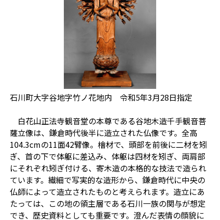
石川町大字谷地字竹ノ花地内 令和5年3月28日指定
白花山正法寺観音堂の本尊である谷地木造千手観音菩
薩立像は、鎌倉時代後半に造立された仏像です。全高
104.3cmの11面42臂像。檜材で、頭部を前後に二材を矧
ぎ、首の下で体躯に差込み、体躯は四材を矧ぎ、両肩部
にそれぞれ矧ぎ付ける、寄木造の本格的な技法で造られ
ています。繊細で写実的な造形から、鎌倉時代に中央の
仏師によって造立されたものと考えられます。造立にあ
たっては、この地の領主層である石川一族の関与が想定
でき、歴史資料としても重要です。澄んだ表情の顔貌に