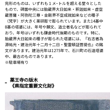
完形のものは、いずれも１メ−トルを超える堂々とした
もので、碑面中央には胎蔵界大日如来・釈迦如来・虚空
蔵菩薩・阿弥陀三尊・金剛界不空成就如来などの種子
（梵字）が大きく薬研彫で彫られています。また14基中
8基の塔婆には、年号や願文、造立者名などが彫られて
おり、年号はいずれも鎌倉時代後期のものです。特に、
胎蔵界大日如来の種子が彫られた塔婆には、『右志者為
源祐光・建治元年十二月十二日・聖霊頓証菩提也』の銘
文があります。建治元年は1275年で、石川町の石造塔婆
中、最古のものであります。
※駐車場有り
薬王寺の版木
《県指定重要文化財》