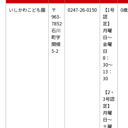
いしかわこども園
〒
0247-26-0150
【1号
0
963-
認
7852
定】
石川
月曜
町字
日〜
関根
金曜
5-2
日
8：
30〜
13：
30
【2・
3号認
定】
月曜
日〜
土曜