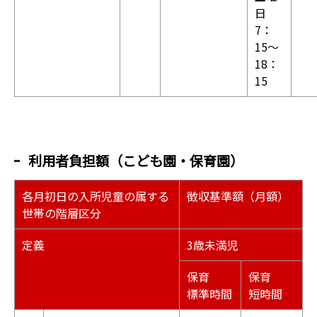
日
7：
15〜
18：
15
利用者負担額（こども園・保育園）
各月初日の入所児童の属する
徴収基準額（月額）
世帯の階層区分
定義
3歳未満児
保育
保育
標準時間
短時間