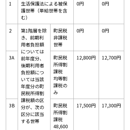
1
生活保護法による被保
0円
0円
護世帯（単給世帯を含
む）
2
第1階層を除
町民税
0円
0円
き、前期利
非課税
用者負担額
世帯
については
3A
町民税
12,800円
12,700円
前年度分、
所得割
後期利用者
課税
負担額につ
均等割
いては当該
課税の
年度分の町
み
民税所得割
課税額の区
3B
町民税
17,500円
17,300円
分が、次の
所得割
区分に該当
課税
する世帯
48,600