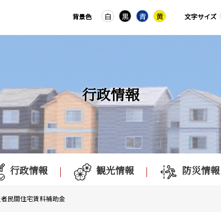
白
黒
青
黄
背景色
文字サイズ
行政情報
行政情報
観光情報
防災情報
災者民間住宅賃料補助金