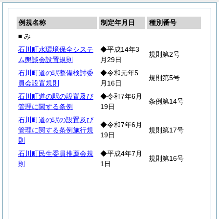
例規名称
制定年月日
種別番号
■ み
石川町水環境保全システ
◆平成14年3
規則第2号
ム懇談会設置規則
月29日
石川町道の駅整備検討委
◆令和元年5
規則第5号
員会設置規則
月16日
石川町道の駅の設置及び
◆令和7年6月
条例第14号
管理に関する条例
19日
石川町道の駅の設置及び
◆令和7年6月
管理に関する条例施行規
規則第17号
19日
則
石川町民生委員推薦会規
◆平成4年7月
規則第16号
則
1日