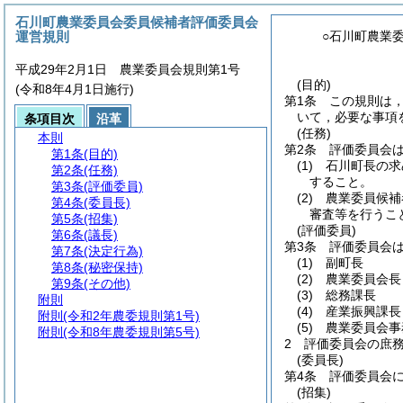
石川町農業委員会委員候補者評価委員会
運営規則
○石川町農業
平成29年2月1日 農業委員会規則第1号
(目的)
(令和8年4月1日施行)
第1条
この規則は
いて，必要な事項
条項目次
沿革
(任務)
本則
第2条
評価委員会
第1条
(目的)
(1)
石川町長の求
第2条
(任務)
すること。
第3条
(評価委員)
(2)
農業委員候補
第4条
(委員長)
審査等を行うこ
第5条
(招集)
(評価委員)
第6条
(議長)
第3条
評価委員会
第7条
(決定行為)
(1)
副町長
第8条
(秘密保持)
(2)
農業委員会長
第9条
(その他)
(3)
総務課長
附則
(4)
産業振興課長
附則
(令和2年農委規則第1号)
(5)
農業委員会事
附則
(令和8年農委規則第5号)
2
評価委員会の庶
(委員長)
第4条
評価委員会
(招集)