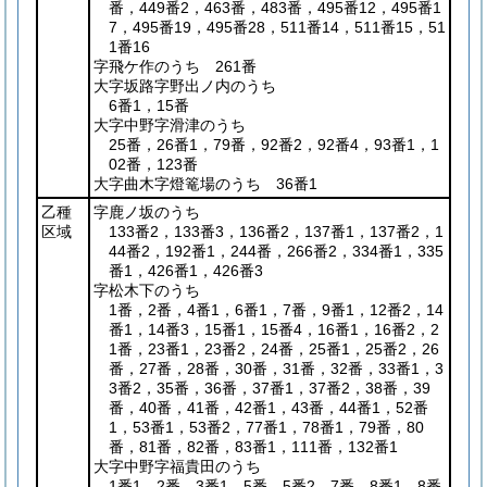
番，449番2，463番，483番，495番12，495番1
7，495番19，495番28，511番14，511番15，51
1番16
字飛ケ作のうち 261番
大字坂路字野出ノ内のうち
6番1，15番
大字中野字滑津のうち
25番，26番1，79番，92番2，92番4，93番1，1
02番，123番
大字曲木字燈篭場のうち 36番1
乙種
字鹿ノ坂のうち
区域
133番2，133番3，136番2，137番1，137番2，1
44番2，192番1，244番，266番2，334番1，335
番1，426番1，426番3
字松木下のうち
1番，2番，4番1，6番1，7番，9番1，12番2，14
番1，14番3，15番1，15番4，16番1，16番2，2
1番，23番1，23番2，24番，25番1，25番2，26
番，27番，28番，30番，31番，32番，33番1，3
3番2，35番，36番，37番1，37番2，38番，39
番，40番，41番，42番1，43番，44番1，52番
1，53番1，53番2，77番1，78番1，79番，80
番，81番，82番，83番1，111番，132番1
大字中野字福貴田のうち
1番1，2番，3番1，5番，5番2，7番，8番1，8番