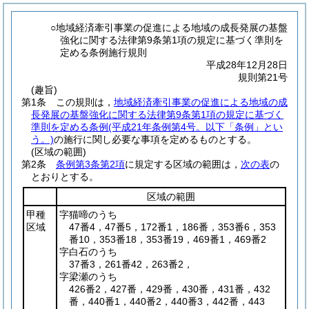
○地域経済牽引事業の促進による地域の成長発展の基盤
強化に関する法律第9条第1項の規定に基づく準則を
定める条例施行規則
平成28年12月28日
規則第21号
(趣旨)
第1条
この規則は，
地域経済牽引事業の促進による地域の成
長発展の基盤強化に関する法律第9条第1項の規定に基づく
準則を定める条例
(平成21年条例第4号。以下「条例」とい
う。)
の施行に関し必要な事項を定めるものとする。
(区域の範囲)
第2条
条例第3条第2項
に規定する区域の範囲は，
次の表
の
とおりとする。
区域の範囲
甲種
字猫啼のうち
区域
47番4，47番5，172番1，186番，353番6，353
番10，353番18，353番19，469番1，469番2
字白石のうち
37番3，261番42，263番2，
字梁瀬のうち
426番2，427番，429番，430番，431番，432
番，440番1，440番2，440番3，442番，443