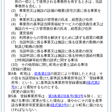
所の一部として使用される事務所を有するときは，当該
事務所を含む。)
(2)
事業所又は施設の設備の概要
(居宅介護に係る事業を
除く。)
(3)
事業所又は施設の管理者の氏名，経歴及び住所
(4)
事業所の基準該当障害福祉サービスの提供責任者又は
施設のサービス管理責任者の氏名，経歴及び住所
(5)
運営規程
(6)
利用者からの苦情を解決するために講ずる措置の概要
(7)
当該申請に係る事業又は施設に係る従業者の勤務の体
制及び勤務の形態
(8)
当該申請に係る事業又は施設に係る資産の状況
(9)
当該申請に係る事業又は施設に係る特例介護給付費及
び特例訓練等給付費の請求に関する事項
(10)
その他登録に関し町長が必要と認める事項
(登録の通知)
第4条
町長は，
前条第1項
の規定により登録したときは，そ
の旨を当該登録を受けた基準該当事業所等
(以下「登録事業
所等」という。)
に基準該当事業所等登録通知書
(
様式第2
号
)
により通知するものとする。
(変更の届出等)
第5条
登録事業所等は，
第3条第2項各号
(
第3号
を除く。)
に
掲げる事項に変更が生じた場合は，速やかにその旨を基準
該当事業所等変更届出書
(
様式第3号
)
により町長に届け出な
ければならない。