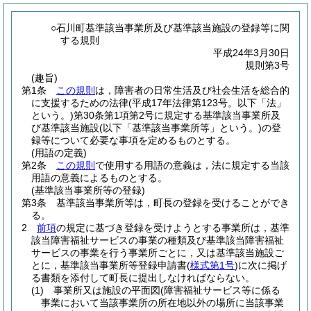
○石川町基準該当事業所及び基準該当施設の登録等に関
する規則
平成24年3月30日
規則第3号
(趣旨)
第1条
この規則
は，障害者の日常生活及び社会生活を総合的
に支援するための法律
(平成17年法律第123号。以下「法」
という。)
第30条第1項第2号に規定する基準該当事業所及
び基準該当施設
(以下「基準該当事業所等」という。)
の登
録等について必要な事項を定めるものとする。
(用語の定義)
第2条
この規則
で使用する用語の意義は，法に規定する当該
用語の意義によるものとする。
(基準該当事業所等の登録)
第3条
基準該当事業所等は，町長の登録を受けることができ
る。
2
前項
の規定に基づき登録を受けようとする事業所は，基準
該当障害福祉サービスの事業の種類及び基準該当障害福祉
サービスの事業を行う事業所ごとに，又は基準該当施設ご
とに，基準該当事業所等登録申請書
(
様式第1号
)
に次に掲げ
る書類を添付して町長に提出しなければならない。
(1)
事業所又は施設の平面図
(障害福祉サービス等に係る
事業において当該事業所の所在地以外の場所に当該事業