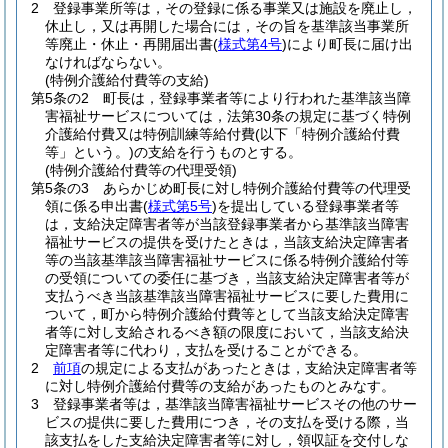
2
登録事業所等は，その登録に係る事業又は施設を廃止し，
休止し，又は再開した場合には，その旨を基準該当事業所
等廃止・休止・再開届出書
(
様式第4号
)
により町長に届け出
なければならない。
(特例介護給付費等の支給)
第5条の2
町長は，登録事業者等により行われた基準該当障
害福祉サービスについては，法第30条の規定に基づく特例
介護給付費又は特例訓練等給付費
(以下「特例介護給付費
等」という。)
の支給を行うものとする。
(特例介護給付費等の代理受領)
第5条の3
あらかじめ町長に対し特例介護給付費等の代理受
領に係る申出書
(
様式第5号
)
を提出している登録事業者等
は，支給決定障害者等が当該登録事業者から基準該当障害
福祉サービスの提供を受けたときは，当該支給決定障害者
等の当該基準該当障害福祉サービスに係る特例介護給付等
の受領についての委任に基づき，当該支給決定障害者等が
支払うべき当該基準該当障害福祉サービスに要した費用に
ついて，町から特例介護給付費等として当該支給決定障害
者等に対し支給されるべき額の限度において，当該支給決
定障害者等に代わり，支払を受けることができる。
2
前項
の規定による支払があったときは，支給決定障害者等
に対し特例介護給付費等の支給があったものとみなす。
3
登録事業者等は，基準該当障害福祉サービスその他のサー
ビスの提供に要した費用につき，その支払を受ける際，当
該支払をした支給決定障害者等に対し，領収証を交付しな