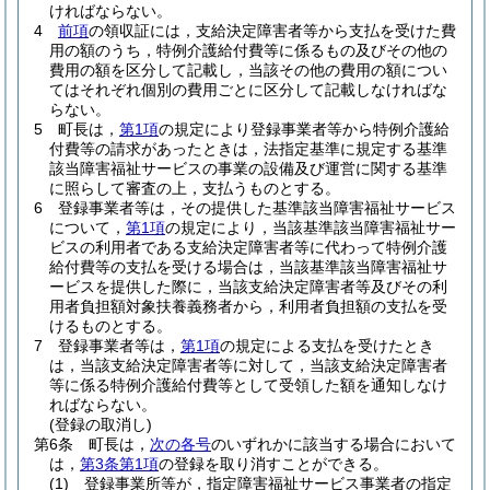
ければならない。
4
前項
の領収証には，支給決定障害者等から支払を受けた費
用の額のうち，特例介護給付費等に係るもの及びその他の
費用の額を区分して記載し，当該その他の費用の額につい
てはそれぞれ個別の費用ごとに区分して記載しなければな
らない。
5
町長は，
第1項
の規定により登録事業者等から特例介護給
付費等の請求があったときは，法指定基準に規定する基準
該当障害福祉サービスの事業の設備及び運営に関する基準
に照らして審査の上，支払うものとする。
6
登録事業者等は，その提供した基準該当障害福祉サービス
について，
第1項
の規定により，当該基準該当障害福祉サー
ビスの利用者である支給決定障害者等に代わって特例介護
給付費等の支払を受ける場合は，当該基準該当障害福祉サ
ービスを提供した際に，当該支給決定障害者等及びその利
用者負担額対象扶養義務者から，利用者負担額の支払を受
けるものとする。
7
登録事業者等は，
第1項
の規定による支払を受けたとき
は，当該支給決定障害者等に対して，当該支給決定障害者
等に係る特例介護給付費等として受領した額を通知しなけ
ればならない。
(登録の取消し)
第6条
町長は，
次の各号
のいずれかに該当する場合において
は，
第3条第1項
の登録を取り消すことができる。
(1)
登録事業所等が，指定障害福祉サービス事業者の指定