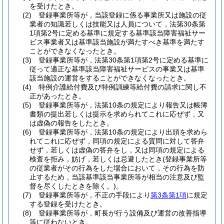
を受けたとき。
(2)
登録事業所等が，当該登録に係る事業所又は施設の従
業者の知識若しくは技能又は人員について，法第30条第
1項第2号に定める基準に規定する基準該当障害福祉サー
ビス事業者又は基準該当施設が満たすべき基準を満たす
ことができなくなったとき。
(3)
登録事業所等が，法第30条第1項第2号に定める基準に
従って適正な基準該当障害福祉サービスの事業又は基準
該当施設の運営をすることができなくなったとき。
(4)
特例介護給付費及び特例訓練等給付費の請求に関し不
正があったとき。
(5)
登録事業所等が，法第10条の規定により報告又は帳簿
書類の提出若しくは提示を求められてこれに応ぜず，又
は虚偽の報告をしたとき。
(6)
登録事業所等が，法第10条の規定により出頭を求めら
れてこれに応ぜず，同項の規定による質問に対して答弁
せず，若しくは虚偽の答弁をし，又は同項の規定による
検査を拒み，妨げ，若しくは忌避したとき
(登録事業所等
の従業者がその行為をした場合において，その行為を防
止するため，当該基準該当事業所等が相当の注意及び監
督を尽くしたときを除く。)
。
(7)
登録事業所等が，不正の手段により
第3条第1項
に規定
する登録を受けたとき。
(8)
登録事業所等が，町長が行う設備及び運営の改善指導
等に従わないとき。