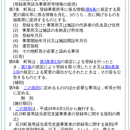
(登録基準該当事業所等情報の提供)
第7条
町長は，登録事業所等に係る情報
(
第6条
に規定する変
更の届出等に係る情報を含む。)
のうち，次に掲げるものを
福島県に提供するものとする。
(1)
登録を受けた事業所又は施設の代表者の氏名及び住所
(2)
事業所又は施設の名称及び所在地
(3)
登録年月日
(4)
事業開始年月日又は施設開設年月日
(5)
運営規程
(6)
その他町長が必要と認める事項
(公告)
第8条
町長は，
第3条第1項
の規定による登録を行ったと
き，
第7条
の規定により登録を取り消したとき又は
第6条第
1項
の規定による変更の届出がなされたときは，その旨を公
告するものとする。
(補則)
第9条
この規則
に定めるもののほか必要な事項は，町長が別
に定める。
附
則
(施行期日)
1
この規則
は，平成24年4月1日から施行する。
(石川町基準該当居宅支援事業者の登録等に関する規則の廃
止)
2
石川町基準該当居宅支援事業者の登録等に関する規則
(平
成16年規則第5号。以下「旧規則」という。)
は，廃止す