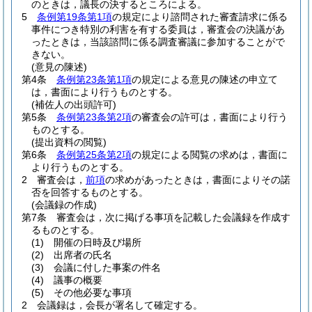
のときは，議長の決するところによる。
5
条例第19条第1項
の規定により諮問された審査請求に係る
事件につき特別の利害を有する委員は，審査会の決議があ
ったときは，当該諮問に係る調査審議に参加することがで
きない。
(意見の陳述)
第4条
条例第23条第1項
の規定による意見の陳述の申立て
は，書面により行うものとする。
(補佐人の出頭許可)
第5条
条例第23条第2項
の審査会の許可は，書面により行う
ものとする。
(提出資料の閲覧)
第6条
条例第25条第2項
の規定による閲覧の求めは，書面に
より行うものとする。
2
審査会は，
前項
の求めがあったときは，書面によりその諾
否を回答するものとする。
(会議録の作成)
第7条
審査会は，次に掲げる事項を記載した会議録を作成す
るものとする。
(1)
開催の日時及び場所
(2)
出席者の氏名
(3)
会議に付した事案の件名
(4)
議事の概要
(5)
その他必要な事項
2
会議録は，会長が署名して確定する。