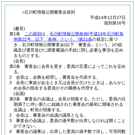
○石川町情報公開審査会規則
平成14年12月27日
規則第16号
(趣旨)
第1条
この規則
は，
石川町情報公開条例
(平成14年石川町条
例第22号。以下「条例」という。)
第21条
の規定に基づ
き，石川町情報公開審査会
(以下「審査会」という。)
の組
織及び運営並びに調査審議の手続に関し必要な事項を定め
るものとする。
(会長)
第2条
審査会に会長を置き，委員の互選によってこれを定め
る。
2
会長は，会務を総理し，審査会を代表する。
3
会長に事故があるとき又は会長が欠けたときは，あらかじ
め会長の指名する委員がその職務を代理する。
(会議)
第3条
審査会の会議は，会長が招集する。
ただし，委員の任
期満了に伴い新たに組織された審査会の最初に開催される
会議は，町長が招集する。
2
会長は，審査会の会議の議長となる。
3
審査会の会議は，委員の過半数が出席しなければ開くこと
ができない。
4
審査会の議事は，出席した委員の過半数で決し，可否同数