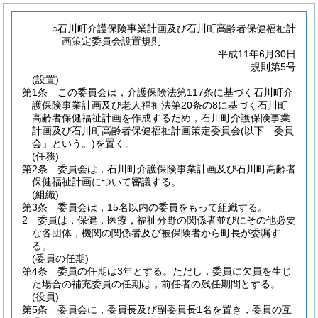
○石川町介護保険事業計画及び石川町高齢者保健福祉計
画策定委員会設置規則
平成11年6月30日
規則第5号
(設置)
第1条
この委員会は，介護保険法第117条に基づく石川町介
護保険事業計画及び老人福祉法第20条の8に基づく石川町
高齢者保健福祉計画を作成するため，石川町介護保険事業
計画及び石川町高齢者保健福祉計画策定委員会
(以下「委員
会」という。)
を置く。
(任務)
第2条
委員会は，石川町介護保険事業計画及び石川町高齢者
保健福祉計画について審議する。
(組織)
第3条
委員会は，15名以内の委員をもって組織する。
2
委員は，保健，医療，福祉分野の関係者並びにその他必要
な各団体，機関の関係者及び被保険者から町長が委嘱す
る。
(委員の任期)
第4条
委員の任期は3年とする。
ただし，委員に欠員を生じ
た場合の補充委員の任期は，前任者の残任期間とする。
(役員)
第5条
委員会に，委員長及び副委員長1名を置き，委員の互