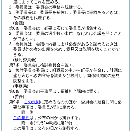
選によってこれを定める。
2
委員長は，委員会の事務を統括する。
3
副委員長は，委員長を補佐し，委員長に事故あるときは，
その職務を代理する。
(会議)
第6条
委員会は，必要に応じて委員長が招集する。
2
委員会は，委員の過半数が出席しなければ会議を開くこと
ができない。
3
委員長は，会議の内容により必要があると認めるときは，
委員以外の者の出席を求め，意見又は説明を聴くことがで
きる。
(検討委員会)
第7条
委員会に検討委員会を置く。
2
検討委員会委員は，町職員の中から町長が任命し，計画に
盛り込むべき内容等を調査及び検討し，関係部局間の意見
調整を図る。
(事務局)
第8条
委員会の事務局は，福祉担当課内に置く。
(委任)
第9条
この規則
に定めるもののほか，委員会の運営に関し必
要な事項は，委員長が別に定める。
附
則
この規則
は，公布の日から施行する。
附
則
(平成24年
規則第2号)
この規則は，公布の日から施行する。