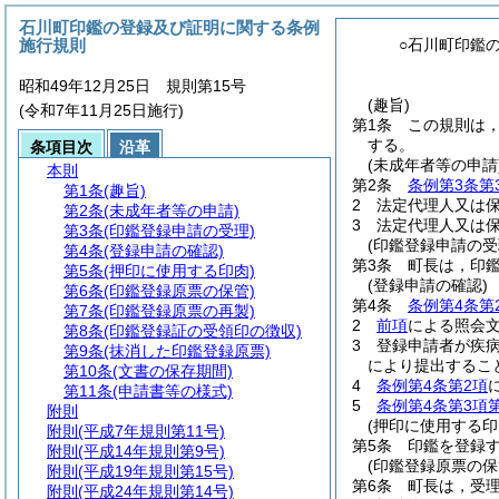
石川町印鑑の登録及び証明に関する条例
施行規則
○石川町印鑑
昭和49年12月25日 規則第15号
(趣旨)
(令和7年11月25日施行)
第1条
この規則は
する。
条項目次
沿革
(未成年者等の申請
本則
第2条
条例第3条第
第1条
(趣旨)
2
法定代理人又は
第2条
(未成年者等の申請)
3
法定代理人又は
第3条
(印鑑登録申請の受理)
(印鑑登録申請の受
第4条
(登録申請の確認)
第3条
町長は，印
第5条
(押印に使用する印肉)
(登録申請の確認)
第6条
(印鑑登録原票の保管)
第4条
条例第4条第
第7条
(印鑑登録原票の再製)
2
前項
による照会
第8条
(印鑑登録証の受領印の徴収)
3
登録申請者が疾
第9条
(抹消した印鑑登録原票)
により提出するこ
第10条
(文書の保存期間)
4
条例第4条第2項
第11条
(申請書等の様式)
5
条例第4条第3項
附則
(押印に使用する印
附則
(平成7年規則第11号)
第5条
印鑑を登録
附則
(平成14年規則第9号)
(印鑑登録原票の保
附則
(平成19年規則第15号)
第6条
町長は，受
附則
(平成24年規則第14号)