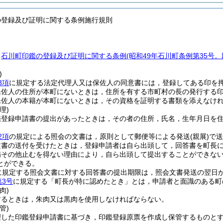
の登録及び証明に関する条例施行規則
，
石川町印鑑の登録及び証明に関する条例
(昭和49年石川町条例第35号
)
3項
に規定する法定代理人又は保佐人の同意書には，登録してある印を
保佐人の住所が本町にないときは，住所を有する市町村の長の発行する
保佐人の本籍が本町にないときは，その資格を証明する書類を添えなけ
理)
鑑登録申請書の提出があったときは，その者の住所，氏名，生年月日を
2項
の規定による照会の文書は，原則として郵便等による発送
(親展)
で送
文書の送付を受けたときは，登録申請者は自ら出頭して，回答書を町長
病その他止むを得ない理由により，自ら出頭して提出することができな
とができる。
に規定する照会文書に対する回答書の提出期限は，照会文書発送の翌日か
第3号
に規定する「町長が特に認めたとき」とは，申請者と面識のある町
肉)
するときは，朱肉又は黒肉を使用しなければならない。
管)
理した印鑑登録申請書に基づき，印鑑登録原票を作成し保管するものと