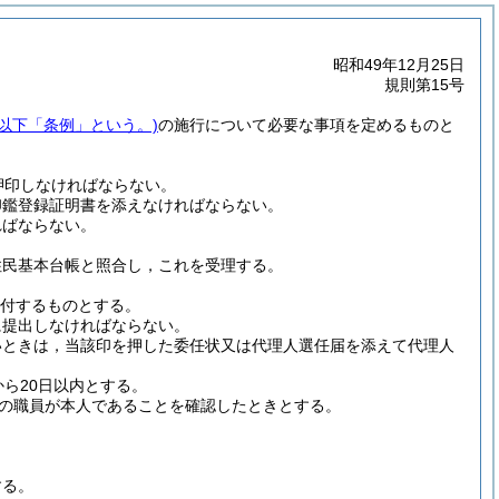
昭和49年12月25日
規則第15号
。以下「条例」という。)
の施行について必要な事項を定めるものと
押印しなければならない。
印鑑登録証明書を添えなければならない。
ればならない。
住民基本台帳と照合し，これを受理する。
付するものとする。
に提出しなければならない。
いときは，当該印を押した委任状又は代理人選任届を添えて代理人
ら20日以内とする。
の職員が本人であることを確認したときとする。
する。