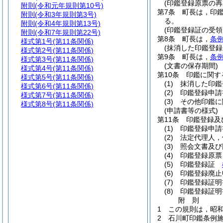
(印鑑登録原票の再
附則
(令和元年規則第10号)
第7条
町長は，印
附則
(令和3年規則第3号)
る。
附則
(令和4年規則第13号)
(印鑑登録証の受領
附則
(令和7年規則第22号)
第8条
町長は，
条例
様式第1号
(第11条関係)
(抹消した印鑑登録
様式第2号
(第11条関係)
第9条
町長は，
条例
様式第3号
(第11条関係)
(文書の保存期間)
様式第4号
(第11条関係)
第10条
印鑑に関す
様式第5号
(第11条関係)
(1)
抹消した印鑑
様式第6号
(第11条関係)
(2)
印鑑登録申請
様式第7号
(第11条関係)
(3)
その他印鑑に
様式第8号
(第11条関係)
(申請書等の様式)
第11条
印鑑登録及
(1)
印鑑登録申
(2)
法定代理人
(3)
照会文書及
(4)
印鑑登録原
(5)
印鑑登録証
(6)
印鑑登録廃
(7)
印鑑登録証
(8)
印鑑登録証
附
則
1
この規則は，昭和
2
石川町印鑑条例