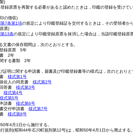
製)
鑑登録原票を再製する必要があると認めたときは，印鑑の登録を受けて
印の徴収)
第7条第1項
の規定により印鑑登録証を交付するときは，その受領者か
原票)
第13条
の規定により印鑑登録原票を抹消した場合は，当該印鑑登録原
る文書の保存期間は，次のとおりとする。
登録原票 5年
書 2年
関する書類 2年
び証明に関する申請書，届書及び印鑑登録書等の様式は，次のとおりと
請書
様式第1号
，保佐人の同意書
様式第2号
び回答書
様式第3号
票
様式第4号
様式第5号
止申請書
様式第6号
明書交付申請書
様式第7号
明書
様式第8号
50年4月1日から施行する。
施行規則
(昭和44年石川町規則第12号)
は，昭和50年4月1日から廃止する