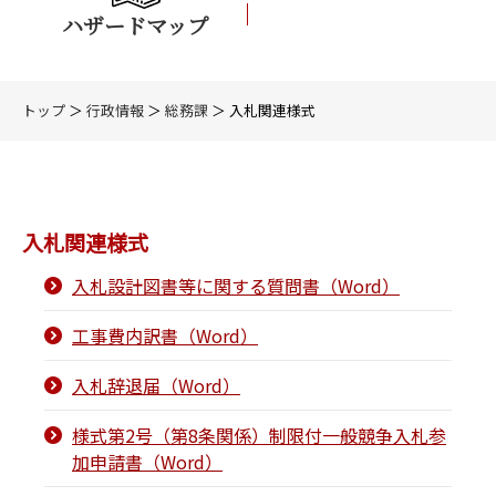
ハザードマップ
トップ
＞
行政情報
＞
総務課
＞ 入札関連様式
入札関連様式
入札設計図書等に関する質問書（Word）
工事費内訳書（Word）
入札辞退届（Word）
様式第2号（第8条関係）制限付一般競争入札参
加申請書（Word）