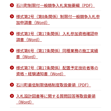
石川町制限付一般競争入札実施要綱（PDF）
様式第2号（第8条関係）制限付一般競争入札参
加申請書（Word）
様式第3号（第17条関係）入札参加資格確認申
請書（Word）
様式第6号（第17条関係）同種業務の施工実績
書（Word）
様式第7号（第17条関係）配置予定技術者等の
資格・経験通知書（Word）
石川町最低制限価格制度取扱要領（PDF）
入札設計図書等に関する質問回答等取扱要領
（Word）