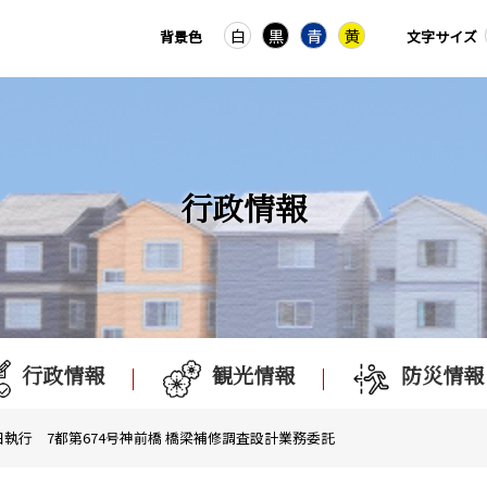
白
黒
青
黄
背景色
文字サイズ
行政情報
行政情報
観光情報
防災情報
9日執行 7都第674号神前橋 橋梁補修調査設計業務委託