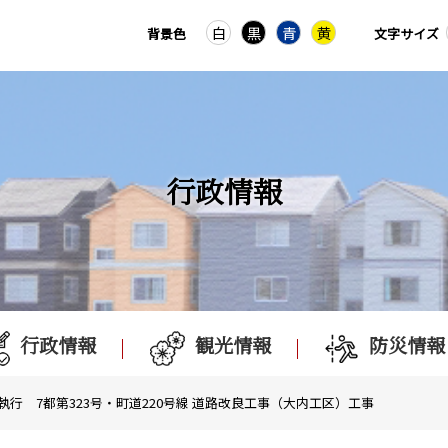
白
黒
青
黄
背景色
文字サイズ
行政情報
行政情報
観光情報
防災情報
日執行 7都第323号・町道220号線 道路改良工事（大内工区）工事