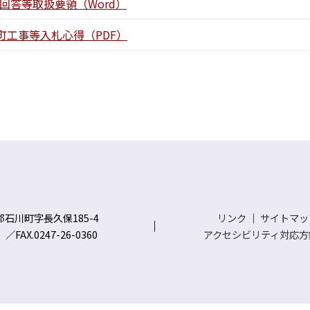
回答等取扱要領（Word）
川町工事等入札心得（PDF）
川郡石川町字長久保185-4
リンク
｜
サイトマッ
）／FAX.0247-26-0360
アクセシビリティ対応方