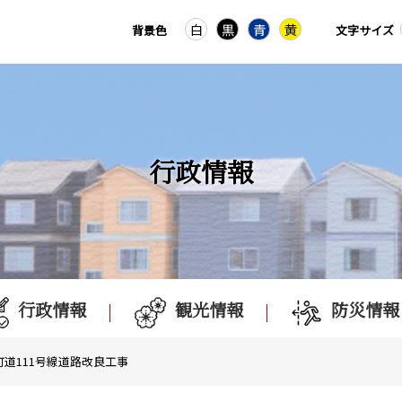
白
黒
青
黄
背景色
文字サイズ
行政情報
行政情報
観光情報
防災情報
_町道111号線道路改良工事