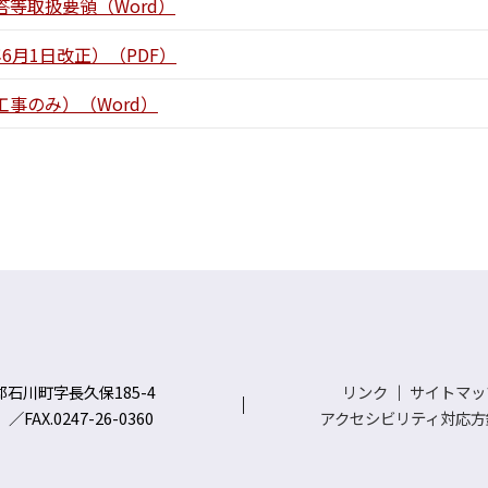
等取扱要領（Word）
6月1日改正）（PDF）
事のみ）（Word）
川郡石川町字長久保185-4
リンク
｜
サイトマッ
）／FAX.0247-26-0360
アクセシビリティ対応方